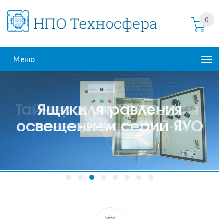
0
Меню
Ящики управления
освещением серии ЯУО