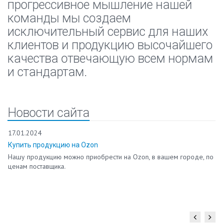
прогрессивное мышление нашей
происходит включение
команды мы создаем
сигнала об опасности.
исключительный сервис для наших
Благодаря
фотоэлектронному реле
клиентов и продукцию высочайшего
РФ-8300 работа станка
качества отвечающую всем нормам
переводится в безопасный
режим. Данные об
и стандартам.
управлении, допустимой
освещенности,
напряжении, мощности,
условиях питания и других
Новости сайта
показателях указаны
инструкцией. Цена на
17.01.2024
приборы демократична.
Оформите заказ товаров
Купить продукцию на Ozon
из каталога или
Нашу продукцию можно приобрести на Ozon, в вашем городе, по
сформируйте запрос
ценам поставщика.
любым удобным
способом. Мы
незамедлительно ответим
на поступившую заявку.