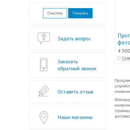
Очистить
Прог
Задать вопрос
фото
4 500
Срав
Заказать
обратный звонок
Програм
устройс
Оставить отзыв
отключе
Использ
контрол
страниц
доставко
Наши магазины