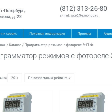
(812) 313-26-80
кт-Петербург,
E-mail:
sale@texnonpo.ru
цова, д. 23
ги и сервис
Полезная информация
Проекты
Акци
вная
/
Каталог
/
Программатор режимов с фотореле ЭЧП-Ф
грамматор режимов с фотореле
 по:
20
По возрастанию рейтинга