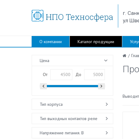
г. Сан
ул Шве
О компании
Каталог продукции
Услу
/
Гла
Цена
Про
От
До
Выводить
Тип корпуса
Тип выходных контактов реле
Напряжение питания. В